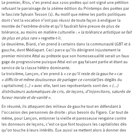
Le premier, Riss, s’en prend aux 1200 poètes qui ont signé une pétition
refusant le parrainage de la 26ème édition du Printemps des poètes par
le fasciste Sylvain Tesson (1). Au motif que même les partis politiques
dont c’est la vocation n’ont pas réussi de toute façon à endiguer la
montée de l’extrême-droite et qu’il faudrait faire preuve de plus de
tolérance, au moins en matière culturelle :
« la tolérance artistique se fait
de plus en plus rare »
regrette-t-il.
Le deuxième, Biard, s’en prend à certains dans la communauté LGBT et à
gauche, dont Médiapart. Ceci parce qu’ils dénigrent injustement le
premier ministre Attal au prétexte que son homosexualité serait un faux
gage de progressisme puisque Attal est un gay faisant partie et étant au
service de la classe hétéro dominante.
Le troisième, Lançon, s’en prend à
« ce qu’il reste de la gauche »
car
« difficile et même douloureux de partager ce constat
[les dégâts du
capitalisme]
(…) »
avec elle, tant ses représentants sont des
« (...)
distributeurs automatiques de cris, de leçons, d’injonctions, saturés de
fureur morale et de vanité »
.
En résumé, ils attaquent des milieux de gauche tout en défendant à
l’occasion des personnes de droite : plus besoin du Figaro. Car tout de
même, pour Lançon, entonner la vieille et paresseuse rengaine contre
les donneurs de leçons, c’est ce que font toujours les capitalistes dès
qu’on touche à leurs intérêts. Eux aussi se mettent alors à donner des