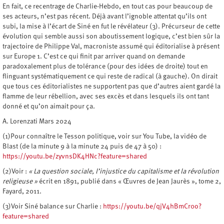
En fait, ce recentrage de Charlie-Hebdo, en tout cas pour beaucoup de
ses acteurs, n’est pas récent. Déjà avant l’ignoble attentat qu’ils ont
subi, la mise à l’écart de Siné en fut le révélateur (3). Précurseur de cette
évolution qui semble aussi son aboutissement logique, c’est bien sûr la
trajectoire de Philippe Val, macroniste assumé qui éditorialise à présent
sur Europe 1. C’est ce qui finit par arriver quand on demande
paradoxalement plus de tolérance (pour des idées de droite) tout en
flinguant systématiquement ce qui reste de radical (à gauche). On dirait
que tous ces éditorialistes ne supportent pas que d’autres aient gardé la
flamme de leur rébellion, avec ses excès et dans lesquels ils ont tant
donné et qu’on aimait pour ça.
A. Lorenzati Mars 2024
(1)Pour connaître le Tesson politique, voir sur You Tube, la vidéo de
Blast (de la minute 9 à la minute 24 puis de 47 à 50) :
https://youtu.be/zyvnsDK4HNc?feature=shared
(2)Voir :
« La question sociale, l’injustice du capitalisme et la révolution
religieuse »
écrit en 1891, publié dans « Œuvres de Jean Jaurès », tome 2,
Fayard, 2011.
(3)Voir Siné balance sur Charlie :
https://youtu.be/qjV4hBmCr0o?
feature=shared