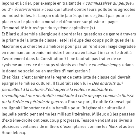
leçons et à crier, par exemple en traitant de
« commissaires du peuple »
ou d’
« écoterroristes »
ceux qui luttent contre leurs pollutions agricoles
ou industrielles. Et Lançon oublie Jaurès qui ne se gênait pas pour se
placer sur le plan de la morale et dénoncer sur plusieurs pages
l’immoralité intrinsèque du système capitaliste (2).
Et Biard qui semble allergique à aborder les questions de genre à travers
le prisme de la lutte de classe : est-il si dupe des coups politiques de la
Macronie qui cherche à améliorer pour pas un rond son image dégradée
en nommant un premier ministre homo ou en faisant inscrire le droit à
l’avortement dans la Constitution ? Il ne faudrait pas traiter de ce
cynisme au service de coups violents assénés
« en même temps »
dans
le domaine social ou en matière d’immigration ?
Chez Riss, c’est carrément le regret de cette lutte de classe qui devrait
épargner le milieu culturel. Il faudrait selon lui
« Des endroits qui
permettent à la culture d’échapper à la violence ambiante en
revendiquant une neutralité semblable à celle de pays comme la Suisse
ou la Suède en période de guerre. »
Pour sa part, il oublie Gramsci qui
soulignait l’importance de la bataille pour l’hégémonie culturelle à
laquelle participent même les milieux littéraires. Milieux où les pensées
d’extrême-droite ont beaucoup progressé, Tesson vendant ses livres à
plusieurs centaines de milliers d’exemplaires comme les Moix et autres
Houellebecq.