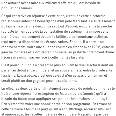
une autorité nécessaire aux milieux d’affaires qui ont besoin de
populations tenues.
Ce qui est arrivé en réponse à cette crise, c’est une carte électorale
redistribuée autour de l’émergence d’un pôle fascisant. Ce surgissement
du fascisme a permis deux choses : tout d’abord, en volant à la gauche
radicale le monopole de la contestation du système, il a minoré cette
dernière qui, notamment depuis la faillite du communisme stalinien,
tend même à disparaître des écrans-radars. Ensuite, il a permis un
rapprochement, voire une alliance comme en France avec LREM, entre la
gauche modérée et la droite traditionnelle, au prétexte notamment d’une
nécessaire union sacrée face à cette montée fasciste.
C’est pourquoi l’on a à présent le plus souvent le duel électoral dont on
parlait au début entre un libéral et un souverainiste, entre la droite et le
fascisme. Le paradoxe, c’est que ce duel n’en est pas vraiment un et
serait plutôt un duo gagnant pour le capitalisme.
En effet, les deux partis ont finalement beaucoup de points communs : le
libéralisme répressif et estropieur de Macron aura démontré qu’il a
besoin du bâton pour appliquer ses potions inhumaines usuelles, Le
Pen s’étant fait voler une bonne partie de son programme. En revanche,
cette dernière a tourné la page quant à son affichage social et anti-Euro
et renoue avec les recettes libérales de son père. Ne parlons pas des