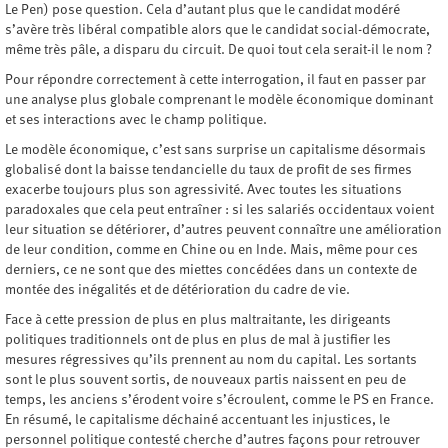
Le Pen) pose question. Cela d’autant plus que le candidat modéré
s’avère très libéral compatible alors que le candidat social-démocrate,
même très pâle, a disparu du circuit. De quoi tout cela serait-il le nom ?
Pour répondre correctement à cette interrogation, il faut en passer par
une analyse plus globale comprenant le modèle économique dominant
et ses interactions avec le champ politique.
Le modèle économique, c’est sans surprise un capitalisme désormais
globalisé dont la baisse tendancielle du taux de profit de ses firmes
exacerbe toujours plus son agressivité. Avec toutes les situations
paradoxales que cela peut entraîner : si les salariés occidentaux voient
leur situation se détériorer, d’autres peuvent connaître une amélioration
de leur condition, comme en Chine ou en Inde. Mais, même pour ces
derniers, ce ne sont que des miettes concédées dans un contexte de
montée des inégalités et de détérioration du cadre de vie.
Face à cette pression de plus en plus maltraitante, les dirigeants
politiques traditionnels ont de plus en plus de mal à justifier les
mesures régressives qu’ils prennent au nom du capital. Les sortants
sont le plus souvent sortis, de nouveaux partis naissent en peu de
temps, les anciens s’érodent voire s’écroulent, comme le PS en France.
En résumé, le capitalisme déchainé accentuant les injustices, le
personnel politique contesté cherche d’autres façons pour retrouver