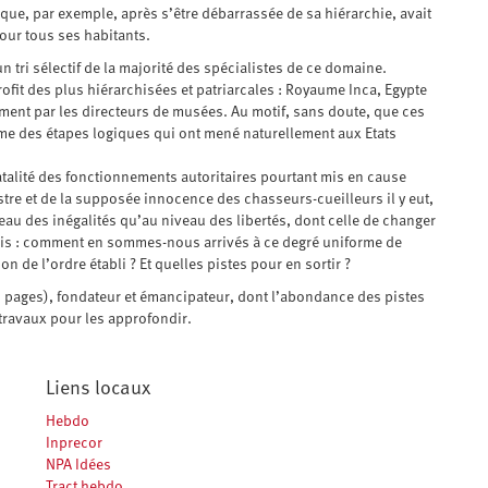
ique, par exemple, après s’être débarrassée de sa hiérarchie, avait
our tous ses habitants.
un tri sélectif de la majorité des spécialistes de ce domaine.
rofit des plus hiérarchisées et patriarcales : Royaume Inca, Egypte
ment par les directeurs de musées. Au motif, sans doute, que ces
mme des étapes logiques qui ont mené naturellement aux Etats
fatalité des fonctionnements autoritaires pourtant mis en cause
estre et de la supposée innocence des chasseurs-cueilleurs il y eut,
eau des inégalités qu’au niveau des libertés, dont celle de changer
mais : comment en sommes-nous arrivés à ce degré uniforme de
n de l’ordre établi ? Et quelles pistes pour en sortir ?
62 pages), fondateur et émancipateur, dont l’abondance des pistes
travaux pour les approfondir.
Liens locaux
Hebdo
Inprecor
NPA Idées
Tract hebdo