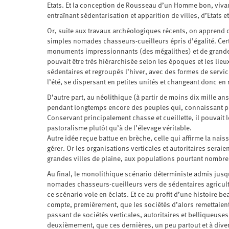
Etats. Et la conception de Rousseau d’un Homme bon, vivant
entraînant sédentarisation et apparition de villes, d’Etats e
Or, suite aux travaux archéologiques récents, on apprend q
simples nomades chasseurs-cueilleurs épris d’égalité. Cer
monuments impressionnants (des mégalithes) et de grandes 
pouvait être très hiérarchisée selon les époques et les lie
sédentaires et regroupés l’hiver, avec des formes de servic
l’été, se dispersant en petites unités et changeant donc e
D’autre part, au néolithique (à partir de moins dix mille a
pendant longtemps encore des peuples qui, connaissant pour
Conservant principalement chasse et cueillette, il pouvait 
pastoralisme plutôt qu’à de l’élevage véritable.
Autre idée reçue battue en brèche, celle qui affirme la nais
gérer. Or les organisations verticales et autoritaires sera
grandes villes de plaine, aux populations pourtant nombreu
Au final, le monolithique scénario déterministe admis jusq
nomades chasseurs-cueilleurs vers de sédentaires agricult
ce scénario vole en éclats. Et ce au profit d’une histoire
compte, premièrement, que les sociétés d’alors remettaien
passant de sociétés verticales, autoritaires et belliqueuses
deuxièmement, que ces dernières, un peu partout et à dive