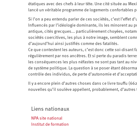
étatiques avec des chefs à leur tête. Une cité située au Mex
lancé un véritable programme de logements confortables p
Si l’on a peu entendu parler de ces sociétés, c’est l’effet d’
Influencés par l’idéologie dominante, ils les minorent au p
antique, cités grecques... particulièrement choyées, notam
sociétés coercitives, les plus à notre image, semblent co
d’aujourd’hui ainsi justifiés comme des fatalités.
Ce que contestent les auteurs, c’est donc cette soi-disant 
régulièrement par nos ancêtres. Et si perte du paradis terr
les conséquences les plus néfastes ne sont pas tant au niv
de système politique. La question à se poser étant désor
contrôle des individus, de perte d’autonomie et d’acceptatio
Il y a encore plein d’autres choses dans ce livre touffu (6
nouvelles qu’il soulève appellent, probablement, d’autres 
Liens nationaux
NPA site national
Institut de formation