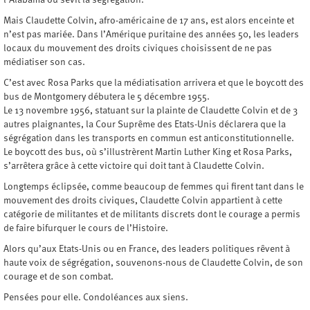
l’Alabama où sévit la ségrégation.
Mais Claudette Colvin, afro-américaine de 17 ans, est alors enceinte et
n’est pas mariée. Dans l’Amérique puritaine des années 50, les leaders
locaux du mouvement des droits civiques choisissent de ne pas
médiatiser son cas.
C’est avec Rosa Parks que la médiatisation arrivera et que le boycott des
bus de Montgomery débutera le 5 décembre 1955.
Le 13 novembre 1956, statuant sur la plainte de Claudette Colvin et de 3
autres plaignantes, la Cour Suprême des Etats-Unis déclarera que la
ségrégation dans les transports en commun est anticonstitutionnelle.
Le boycott des bus, où s’illustrèrent Martin Luther King et Rosa Parks,
s’arrêtera grâce à cette victoire qui doit tant à Claudette Colvin.
Longtemps éclipsée, comme beaucoup de femmes qui firent tant dans le
mouvement des droits civiques, Claudette Colvin appartient à cette
catégorie de militantes et de militants discrets dont le courage a permis
de faire bifurquer le cours de l’Histoire.
Alors qu’aux Etats-Unis ou en France, des leaders politiques rêvent à
haute voix de ségrégation, souvenons-nous de Claudette Colvin, de son
courage et de son combat.
Pensées pour elle. Condoléances aux siens.